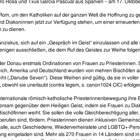
iro Rosa und Txus Garcia Pascual aus Spanien – am 17. Oktobe
om, um den Katholiken auf der ganzen Welt die Hoffnung zu g
und Diakoninnen jetzt zur Verfügung stehen, um einer erneuerte
n zu dienen.
anziskus, sich auf ein „Gespräch im Geist“ einzulassen und alle
ejenigen ausschließen, die dem Ruf des Geistes zur Weihe folgen
 der Donau erstmals Ordinationen von Frauen zu Priesterinnen.
ich, Amerika und Deutschland wurden von mehren Bischöfen au
ht („Danube Seven“). Diese Weihen sind gültig, da sie in voller
 obwohl sie unerlaubt (contra legem, s. canon1024 CIC) erfolge
 internationale römisch-katholische Priesterinnenbewegung ihre 
orsam gegenüber dem Heiligen Geist, indem sie Frauen zu Dia
ischöfinnen weiht. Sie sollen die volle Gleichberechtigung aller,
erufen sind, fördern. Priesterinnen dienen inklusiven Gemeins
n alle, auch Geschiedene, Wiederverheiratete und LGBTQ+-Per
 eingeladen sind. Mehr als 270 Frauen in 14 Ländern sind in 