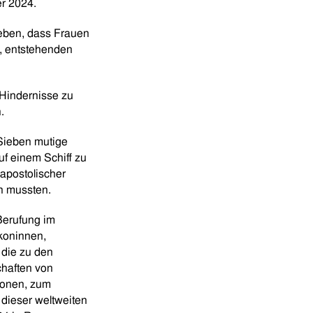
r 2024.
eben, dass Frauen
n, entstehenden
 Hindernisse zu
.
 Sieben mutige
f einem Schiff zu
 apostolischer
n mussten.
Berufung im
koninnen,
 die zu den
chaften von
sonen, zum
dieser weltweiten