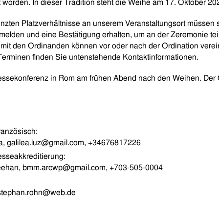
orden. In dieser Tradition steht die Weihe am 17. Oktober 20
nzten Platzverhältnisse an unserem Veranstaltungsort müssen s
melden und eine Bestätigung erhalten, um an der Zeremonie te
 mit den Ordinanden können vor oder nach der Ordination verei
erminen finden Sie untenstehende Kontaktinformationen.
ressekonferenz in Rom am frühen Abend nach den Weihen. Der 
anzösisch:
ra, galilea.luz@gmail.com, +34676817226
esseakkreditierung:
eehan, bmm.arcwp@gmail.com, +703-505-0004
stephan.rohn@web.de