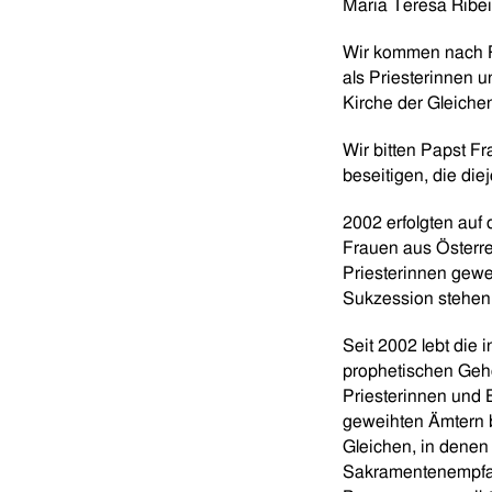
Maria Teresa Ribe
Wir kommen nach R
als Priesterinnen 
Kirche der Gleiche
Wir bitten Papst Fr
beseitigen, die di
2002 erfolgten auf
Frauen aus Österre
Priesterinnen gewei
Sukzession stehen,
Seit 2002 lebt die
prophetischen Geh
Priesterinnen und B
geweihten Ämtern b
Gleichen, in dene
Sakramentenempfang