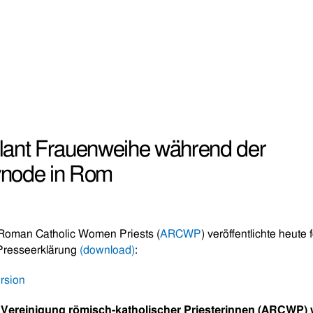
nt Frauenweihe während der
ynode in Rom
 Roman Catholic Women Priests (
ARCWP
) veröffentlichte heute
Presseerklärung
(download)
:
ersion
e Vereinigung römisch-katholischer Priesterinnen (ARCWP) 