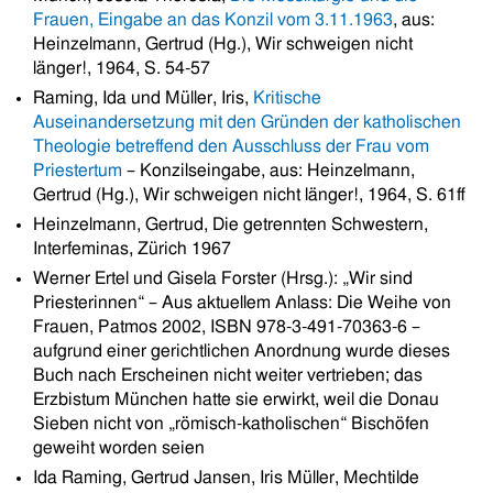
Frauen, Eingabe an das Konzil vom 3.11.1963
, aus:
Heinzelmann, Gertrud (Hg.), Wir schweigen nicht
länger!, 1964, S. 54-57
Raming, Ida und Müller, Iris,
Kritische
Auseinandersetzung mit den Gründen der katholischen
Theologie betreffend den Ausschluss der Frau vom
Priestertum
– Konzilseingabe, aus: Heinzelmann,
Gertrud (Hg.), Wir schweigen nicht länger!, 1964, S. 61ff
Heinzelmann, Gertrud, Die getrennten Schwestern,
Interfeminas, Zürich 1967
Werner Ertel und Gisela Forster (Hrsg.): „Wir sind
Priesterinnen“ – Aus aktuellem Anlass: Die Weihe von
Frauen, Patmos 2002, ISBN 978-3-491-70363-6 –
aufgrund einer gerichtlichen Anordnung wurde dieses
Buch nach Erscheinen nicht weiter vertrieben; das
Erzbistum München hatte sie erwirkt, weil die Donau
Sieben nicht von „römisch-katholischen“ Bischöfen
geweiht worden seien
Ida Raming, Gertrud Jansen, Iris Müller, Mechtilde