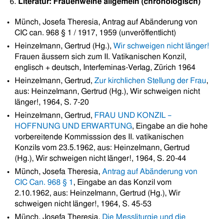
6.
Literatur: Frauenweihe allgemein (chronologisch)
Münch, Josefa Theresia, Antrag auf Abänderung von
CIC can. 968 § 1 / 1917, 1959 (unveröffentlicht)
Heinzelmann, Gertrud (Hg.),
Wir schweigen nicht länger!
Frauen äussern sich zum II. Vatikanischen Konzil,
englisch + deutsch, Interfeminas-Verlag, Zürich 1964
Heinzelmann, Gertrud,
Zur kirchlichen Stellung der Frau
,
aus: Heinzelmann, Gertrud (Hg.), Wir schweigen nicht
länger!, 1964, S. 7-20
Heinzelmann, Gertrud,
FRAU UND KONZIL –
HOFFNUNG UND ERWARTUNG
, Eingabe an die hohe
vorbereitende Kommisssion des II. vatikanischen
Konzils vom 23.5.1962, aus: Heinzelmann, Gertrud
(Hg.), Wir schweigen nicht länger!, 1964, S. 20-44
Münch, Josefa Theresia,
Antrag auf Abänderung von
CIC Can. 968 § 1
, Eingabe an das Konzil vom
2.10.1962, aus: Heinzelmann, Gertrud (Hg.), Wir
schweigen nicht länger!, 1964, S. 45-53
Münch, Josefa Theresia,
Die Messliturgie und die