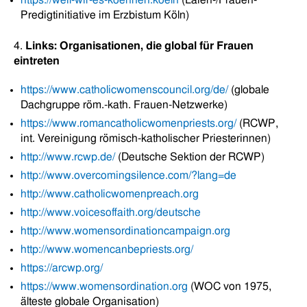
https://weil-wir-es-koennen.koeln
(Laien-/Frauen-
Predigtinitiative im Erzbistum Köln)
4.
Links: Organisationen, die global für Frauen
eintreten
https://www.catholicwomenscouncil.org/de/
(globale
Dachgruppe röm.-kath. Frauen-Netzwerke)
https://www.romancatholicwomenpriests.org/
(RCWP,
int. Vereinigung römisch-katholischer Priesterinnen)
http://www.rcwp.de/
(Deutsche Sektion der RCWP)
http://
www.overcomingsilence.com/?lang=de
http://
www.catholicwomenpreach.org
http://www.voicesoffaith.org/deutsche
http://www.womensordinationcampaign.org
http://www.womencanbepriests.org/
https://arcwp.org/
https://www.womensordination.org
(WOC von 1975,
älteste globale Organisation)