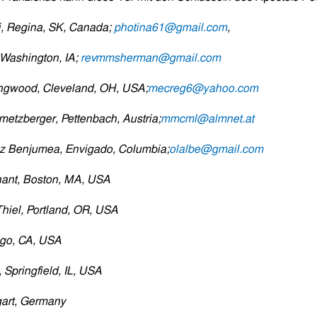
, Regina, SK, Canada;
photina61@gmail.com
,
Washington, IA;
revmmsherman@gmail.com
ingwood, Cleveland, OH, USA;
mecreg6@yahoo.com
metzberger, Pettenbach, Austria;
mmcml@almnet.at
ez Benjumea, Envigado, Columbia;
olalbe@gmail.com
ant, Boston, MA, USA
hiel, Portland, OR, USA
ego, CA, USA
Springfield, IL, USA
gart, Germany