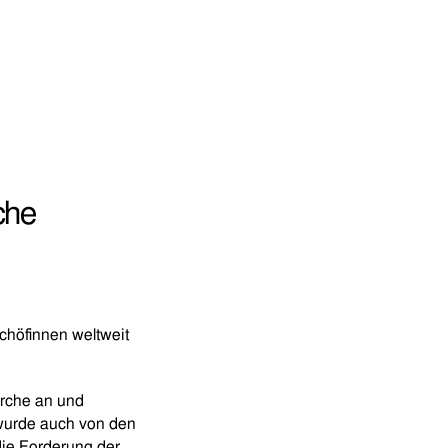
che
chöfinnen weltweit
irche an und
 wurde auch von den
die Forderung der