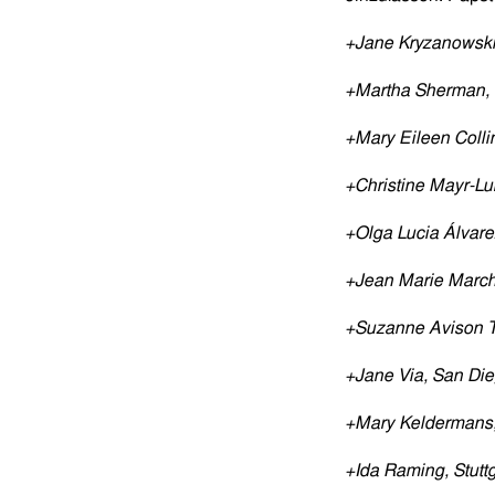
+Jane Kryzanowski
+Martha Sherman, 
+Mary Eileen Coll
+Christine Mayr-Lu
+Olga Lucia Álvar
+Jean Marie March
+Suzanne Avison T
+Jane Via, San Di
+Mary Keldermans, 
+Ida Raming, Stutt