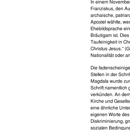
In einem November-
Franziskus, den Au
archaische, patria
Apostel wählte, wes
Ehebildsprache ein
Bräutigam ist. Die
Taufeinigkeit in Chr
Christus Jesus.“ (G
Nationalität oder 
Die fadenscheinigen
Stellen in der Sch
Magdala wurde zur 
Schrift namentlich
verkünden. An dem 
Kirche und Gesellsc
eine ähnliche Unter
eigenen Worte des Z
Diskriminierung, g
sozialen Bedingun