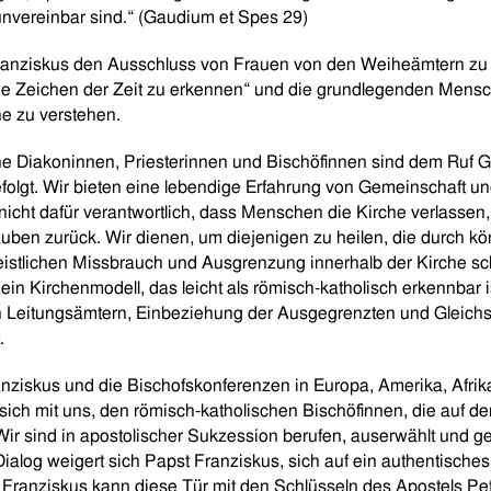
unvereinbar sind.“ (Gaudium et Spes 29)
anziskus den Ausschluss von Frauen von den Weiheämtern zu re
ie Zeichen der Zeit zu erkennen“ und die grundlegenden Mensc
he zu verstehen.
e Diakoninnen, Priesterinnen und Bischöfinnen sind dem Ruf G
olgt. Wir bieten eine lebendige Erfahrung von Gemeinschaft 
 nicht dafür verantwortlich, dass Menschen die Kirche verlassen,
en zurück. Wir dienen, um diejenigen zu heilen, die durch kör
istlichen Missbrauch und Ausgrenzung innerhalb der Kirche s
ein Kirchenmodell, das leicht als römisch-katholisch erkennbar i
 Leitungsämtern, Einbeziehung der Ausgegrenzten und Gleichst
.
anziskus und die Bischofskonferenzen in Europa, Amerika, Afrika
sich mit uns, den römisch-katholischen Bischöfinnen, die auf d
 Wir sind in apostolischer Sukzession berufen, auserwählt und ge
ialog weigert sich Papst Franziskus, sich auf ein authentische
 Franziskus kann diese Tür mit den Schlüsseln des Apostels Pet