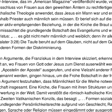
Interview, das im „American Magazine“ veröffentlicht wurde, v
sschluss von Frauen aus den geweihten Ämtern zu rechtfertigen
rchalische Theologie anwendet, dass Jesus ein Mann war und e
halb Priester auch männlich sein müssen. Er berief sich auf die m
er aktiv-empfangenden Beziehung, in der die Kirche die Braut u
s missachtet die grundlegende Botschaft des Evangeliums und wi
istus: „. . . es gibt nicht mehr männlich und weiblich; denn ihr all
alater 3:28) Die Taufe beruht auf dem Glauben, nicht auf dem Ge
anderen Formen der Diskriminierung.
 Argumente, die Franziskus in dem Interview skizziert, erkenne
rift an, wo Frauen von Gott oder Jesus zum Dienst auserwählt we
„Apostelin der Apostel“ ausgerufen, und eine Vielzahl anderer F
 genannt werden, gingen hinaus, um die Frohe Botschaft in der f
Argument festzuhalten, dass Männlichkeit für die Weihe notwen
haft insgesamt. Eine Kirche, die Frauen mit ihren Strukturen unte
werfung in der Welt. Damit verstößt die römisch-katholische Ki
weiten Vatikanischen Konzils, das besagt: „. . . Formen sozialer
rundlegender Persönlichkeitsrechte aufgrund von Geschlecht, Ra
gen, Sprache oder Religion müssen eingedämmt oder ausgerotte