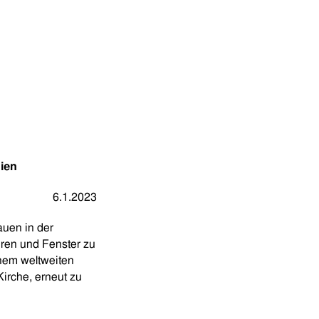
nien
6.1.2023
auen in der
üren und Fenster zu
inem weltweiten
Kirche, erneut zu