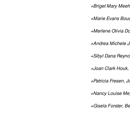
+Briget Mary Meeh
+Marie Evans Bouc
+Merlene Olivia D
+Andrea Michele J
+Sibyl Dana Reyno
+Joan Clark Houk,
+Patricia Fresen, 
+Nancy Louise Mey
+Gisela Forster, B