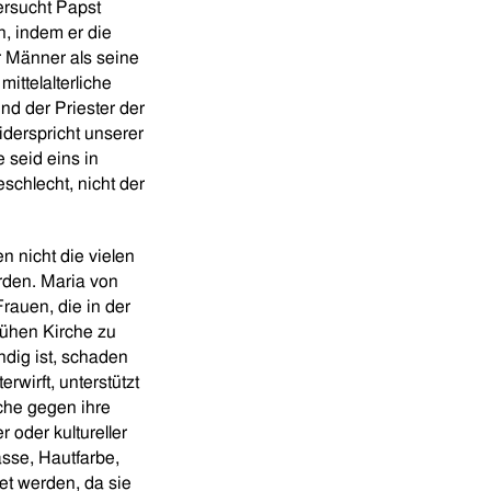
ersucht Papst
, indem er die
r Männer als seine
ittelalterliche
nd der Priester der
derspricht unserer
e seid eins in
schlecht, nicht der
n nicht die vielen
rden. Maria von
rauen, die in der
rühen Kirche zu
dig ist, schaden
rwirft, unterstützt
rche gegen ihre
 oder kultureller
sse, Hautfarbe,
t werden, da sie